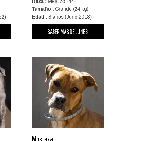
Raza :
Mestizo PPP
Tamaño :
Grande (24 kg)
22)
Edad :
8 años (June 2018)
SABER MÁS DE LUNES
Mostaza