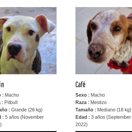
in
Café
 :
Macho
Sexo :
Macho
 :
Pitbull
Raza :
Mestizo
año :
Grande (26 kg)
Tamaño :
Mediano (18 kg)
 :
5 años (November
Edad :
3 años (September
)
2022)