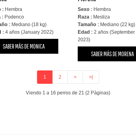
 :
Hembra
Sexo :
Hembra
 :
Podenco
Raza :
Mestiza
año :
Mediano (18 kg)
Tamaño :
Mediano (22 kg)
 :
4 años (January 2022)
Edad :
2 años (September
2023)
SABER MÁS DE MONICA
SABER MÁS DE MORENA
1
2
>
>|
Viendo 1 a 16 perros de 21 (2 Pàginas)