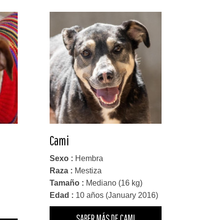
Cami
Sexo :
Hembra
Raza :
Mestiza
Tamaño :
Mediano (16 kg)
Edad :
10 años (January 2016)
SABER MÁS DE CAMI