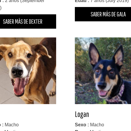
 :
2 años (September
Edad :
7 años (July 2019)
)
SABER MÁS DE GALA
SABER MÁS DE DEXTER
e
Logan
 :
Macho
Sexo :
Macho