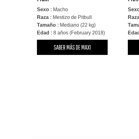
Sexo :
Macho
Sexo
Raza :
Mestizo de Pitbull
Raza
Tamaño :
Mediano (22 kg)
Tam
Edad :
8 años (February 2018)
Edad
SABER MÁS DE MAXI