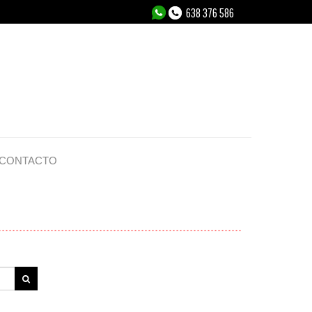
638 376 586
CONTACTO