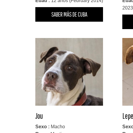
Edad :
12 años (February 2014)
Edad
2023
SABER MÁS DE CUBA
Jou
Lep
Sexo :
Macho
Sexo