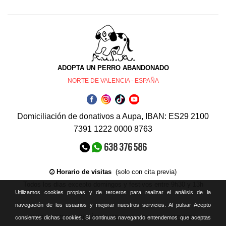
ADOPTA UN PERRO ABANDONADO
NORTE DE VALENCIA - ESPAÑA
Domiciliación de donativos a Aupa, IBAN: ES29 2100
7391 1222 0000 8763
638 376 586
Horario de visitas
(solo con cita previa)
Todos los días excepto domingos y festivos entre 9h30 y 13h
Utilizamos cookies propias y de terceros para realizar el análisis de la
navegación de los usuarios y mejorar nuestros servicios. Al pulsar Acepto
AVISO LEGAL
.
POLÍTICA DE PRIVACIDAD
.
COOKIES
consientes dichas cookies. Si continuas navegando entendemos que aceptas