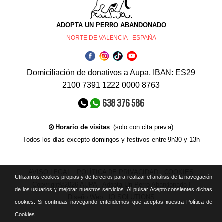
ADOPTA UN PERRO ABANDONADO
NORTE DE VALENCIA - ESPAÑA
Domiciliación de donativos a Aupa, IBAN: ES29
2100 7391 1222 0000 8763
638 376 586
Horario de visitas
(solo con cita previa)
Todos los días excepto domingos y festivos entre 9h30 y 13h
AVISO LEGAL
.
POLÍTICA DE PRIVACIDAD
.
COOKIES
Utilizamos cookies propias y de terceros para realizar el análisis de la navegación
Copyright©2026 AUPA - Adopta Un Perro Abandonado |
de los usuarios y mejorar nuestros servicios. Al pulsar Acepto consientes dichas
Diseño Web . IO SOLUTIONS
cookies. Si continuas navegando entendemos que aceptas nuestra Política de
Cookies.