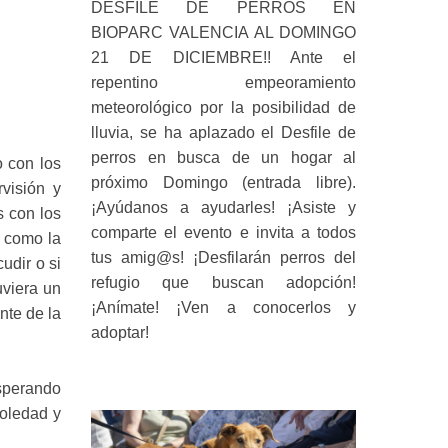
DESFILE DE PERROS EN
BIOPARC VALENCIA AL DOMINGO
21 DE DICIEMBRE!! Ante el
repentino empeoramiento
meteorológico por la posibilidad de
lluvia, se ha aplazado el Desfile de
perros en busca de un hogar al
o con los
próximo Domingo (entrada libre).
visión y
¡Ayúdanos a ayudarles! ¡Asiste y
s con los
comparte el evento e invita a todos
í como la
tus amig@s! ¡Desfilarán perros del
udir o si
refugio que buscan adopción!
uviera un
¡Anímate! ¡Ven a conocerlos y
nte de la
adoptar!
sperando
oledad y