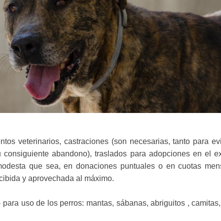
os veterinarios, castraciones (son necesarias, tanto para evi
su consiguiente abandono), traslados para adopciones en el ex
 modesta que sea, en donaciones puntuales o en cuotas men
recibida y aprovechada al máximo.
para uso de los perros: mantas, sábanas, abriguitos , camitas,