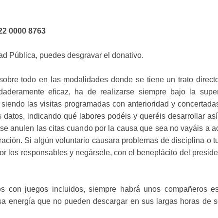
2 0000 8763
ad Pública, puedes desgravar el donativo.
 sobre todo en las modalidades donde se tiene un trato direct
aderamente eficaz, ha de realizarse siempre bajo la super
, siendo las visitas programadas con anterioridad y concertada
 datos, indicando qué labores podéis y queréis desarrollar as
e se anulen las citas cuando por la causa que sea no vayáis a ac
ación. Si algún voluntario causara problemas de disciplina o t
por los responsables y negársele, con el beneplácito del preside
s con juegos incluidos, siempre habrá unos compañeros e
sa energía que no pueden descargar en sus largas horas de s