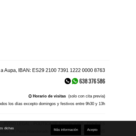
s a Aupa, IBAN: ES29 2100 7391 1222 0000 8763
638 376 586
Horario de visitas
(solo con cita previa)
odos los días excepto domingos y festivos entre 9h30 y 13h
AVISO LEGAL
.
POLÍTICA DE PRIVACIDAD
.
COOKIES
tes dichas
Más información
Acepto
dopta Un Perro Abandonado |
Diseño Web . IO SOLUTIONS