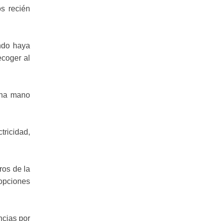
os recién
ando haya
ecoger al
una mano
ricidad,
ros de la
opciones
ncias por