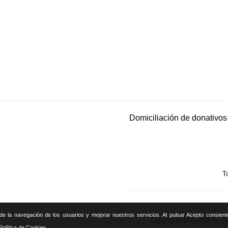
Domiciliación de donativo
T
s de la navegación de los usuarios y mejorar nuestros servicios. Al pulsar Acepto consien
Copyright©2026 AUPA - A
olítica de Cookies.