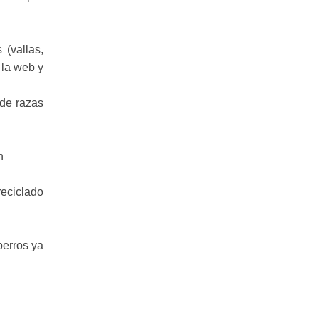
 (vallas,
 la web y
 de razas
n
reciclado
perros ya