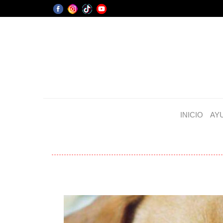
INICIO
AY