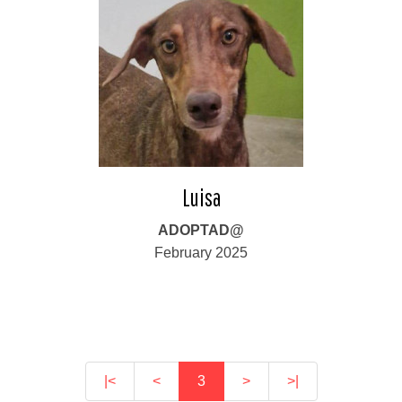
Luisa
ADOPTAD@
February 2025
|<
<
3
>
>|